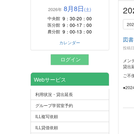
8月8日
2
2026年
(土)
9：30-20：00
中央館
20
9：00-17：00
医分館
9：00-13：00
農分館
図書
カレンダー
投稿日時
ログイン
メン
貸出
ご不
Webサービス
●202
利用状況・貸出延長
グループ学習室予約
ILL複写依頼
ILL貸借依頼