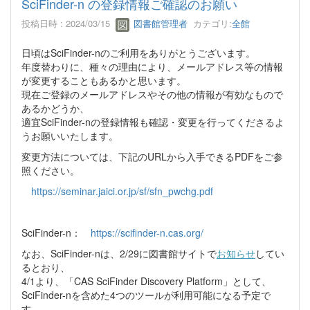
SciFinder-n の登録情報ご確認のお願い
投稿日時 : 2024/03/15
図書館管理者
カテゴリ:
全館
日頃はSciFinder-nのご利用をありがとうございます。
年度替わりに、種々の理由により、メールアドレス等の情報
が変更することもあるかと思います。
現在ご登録のメールアドレスやその他の情報が有効なもので
あるかどうか、
適宜SciFinder-nの登録情報も確認・変更を行ってくださるよ
うお願いいたします。
変更方法については、下記のURLから入手できるPDFをご参
照ください。
https://seminar.jaici.or.jp/sf/sfn_pwchg.pdf
SciFinder-n：
https://scifinder-n.cas.org/
なお、SciFinder-nは、2/29に図書館サイトで
お知らせ
してい
るとおり、
4/1より、「CAS SciFinder Discovery Platform」として、
SciFinder-nを含めた4つのツールが利用可能になる予定で
す。