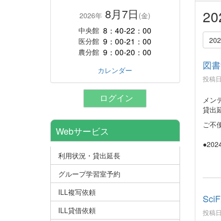
8月7日
2
2026年
(金)
8：40-22：00
中央館
20
9：00-21：00
医分館
9：00-20：00
農分館
図書
カレンダー
投稿日時
ログイン
メン
貸出
ご不
Webサービス
●202
利用状況・貸出延長
グループ学習室予約
ILL複写依頼
Sc
ILL貸借依頼
投稿日時