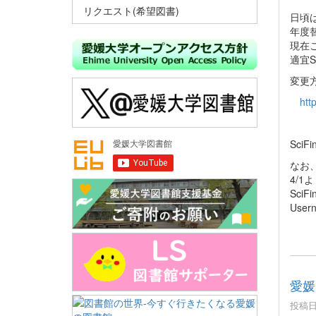
リクエスト(希望図書)
日頃は
年度
現在
適宜S
変更
htt
SciF
なお、
4/1よ
Sci
Use
愛媛
投稿日時