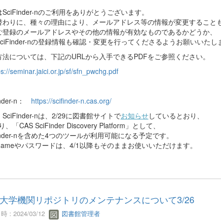
SciFinder-nのご利用をありがとうございます。
替わりに、種々の理由により、メールアドレス等の情報が変更すること
ご登録のメールアドレスやその他の情報が有効なものであるかどうか、
ciFinder-nの登録情報も確認・変更を行ってくださるようお願いいたし
方法については、下記のURLから入手できるPDFをご参照ください。
ps://seminar.jaici.or.jp/sf/sfn_pwchg.pdf
inder-n：
https://scifinder-n.cas.org/
SciFinder-nは、2/29に図書館サイトで
お知らせ
しているとおり、
り、「CAS SciFinder Discovery Platform」として、
Finder-nを含めた4つのツールが利用可能になる予定です。
rnameやパスワードは、4/1以降もそのままお使いいただけます。
大学機関リポジトリのメンテナンスについて3/26
 : 2024/03/12
図書館管理者