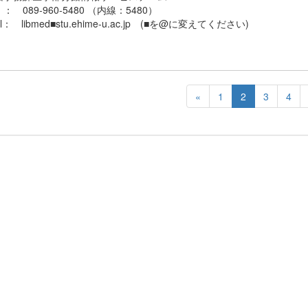
： 089-960-5480 （内線：5480）
il： libmed■stu.ehime-u.ac.jp (■を@に変えてください)
«
1
2
3
4