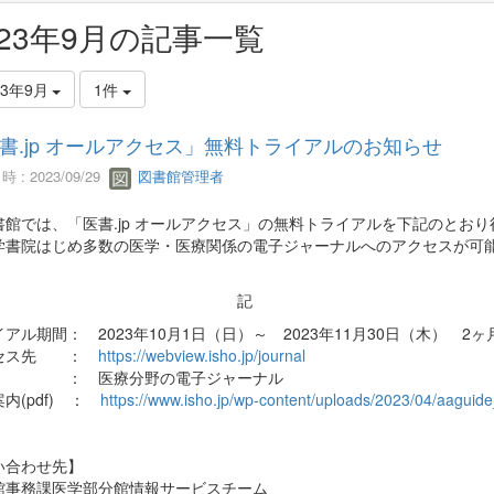
023年9月の記事一覧
23年9月
1件
書.jp オールアクセス」無料トライアルのお知らせ
 : 2023/09/29
図書館管理者
館では、「医書.jp オールアクセス」の無料トライアルを下記のとおり
書院はじめ多数の医学・医療関係の電子ジャーナルへのアクセスが可
記
アル期間： 2023年10月1日（日）～ 2023年11月30日（木） 2ヶ
セス先 ：
https://webview.isho.jp/journal
 ： 医療分野の電子ジャーナル
内(pdf) ：
https://www.isho.jp/wp-content/uploads/2023/04/aaguid
い合わせ先】
館事務課医学部分館情報サービスチーム