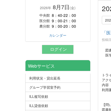
8月7日
2
2026年
(金)
8：40-22：00
中央館
20
9：00-21：00
医分館
9：00-20：00
農分館
「医
カレンダー
投稿日時
ログイン
図書
医学
Webサービス
トライ
利用状況・貸出延長
アク
内容
グループ学習室予約
利用案
ILL複写依頼
【問
ILL貸借依頼
図書