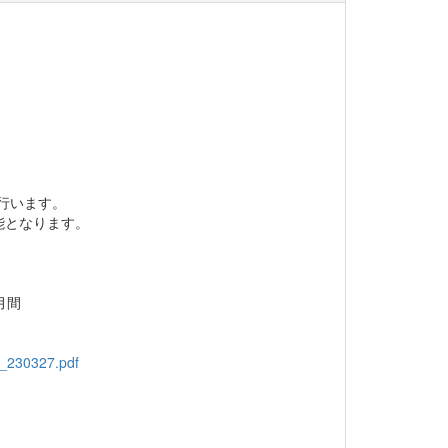
行います。
能となります。
月間
e_230327.pdf