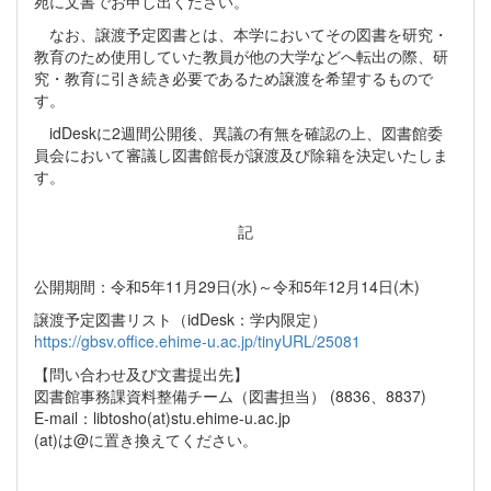
宛に文書でお申し出ください。
なお、譲渡予定図書とは、本学においてその図書を研究・
教育のため使用していた教員が他の大学などへ転出の際、研
究・教育に引き続き必要であるため譲渡を希望するもので
す。
idDeskに2週間公開後、異議の有無を確認の上、図書館委
員会において審議し図書館長が譲渡及び除籍を決定いたしま
す。
記
公開期間：令和5年11月29日(水)～令和5年12月14日(木)
譲渡予定図書リスト（idDesk：学内限定）
https://gbsv.office.ehime-u.ac.jp/tinyURL/25081
【問い合わせ及び文書提出先】
図書館事務課資料整備チーム（図書担当） (8836、8837)
E-mail：libtosho(at)stu.ehime-u.ac.jp
(at)は@に置き換えてください。