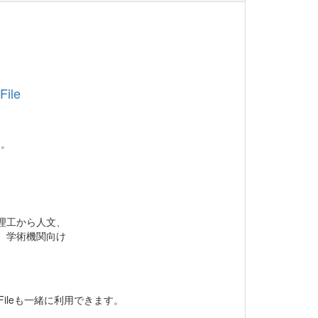
ile
す。
、理工から人文、
な、学術機関向け
Fileも一緒に利用できます。