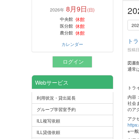
8月9日
2
2026年
(日)
休館
中央館
20
休館
医分館
休館
農分館
トラ
カレンダー
投稿日時
ログイン
図書館
通常
Webサービス
トラ
内容：
利用状況・貸出延長
社会
のア
グループ学習室予約
アク
ILL複写依頼
https
※一般
ILL貸借依頼