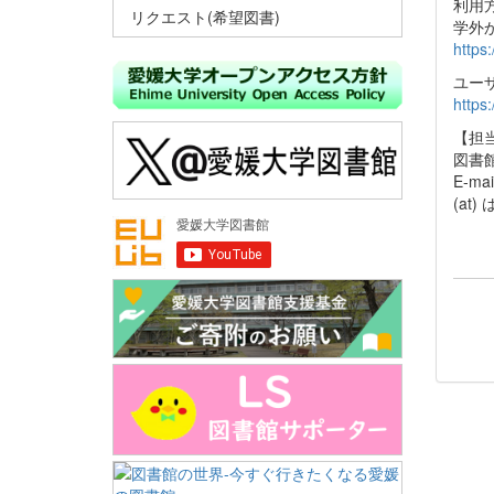
利用
リクエスト(希望図書)
学外
https
ユー
https
【担
図書
E-mai
(at