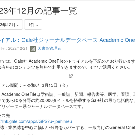
023年12月の記事一覧
23年12月
1件
イアル：Gale社ジャーナルデータベース Academic OneF
 : 2023/12/21
図書館管理者
では、Gale社 Academic OneFileのトライアルを下記のとおり行いま
は有料のコンテンツを無料で利用できますので、ぜひご活用ください。
記
イアル期間：～令和6年3月15日（金）
Academic OneFileは学術誌、一般誌、新聞、報告書等、医学、看護
まであらゆる分野の約20,000タイトルを搭載するGale社の最も包括的
グリゲーター系ジャーナルデータベースです。
セス先：
://link.gale.com/apps/GPS?u=jpehimeu
誌・業界誌を中心に幅広い分野をカバーする、一般向けのGeneral One