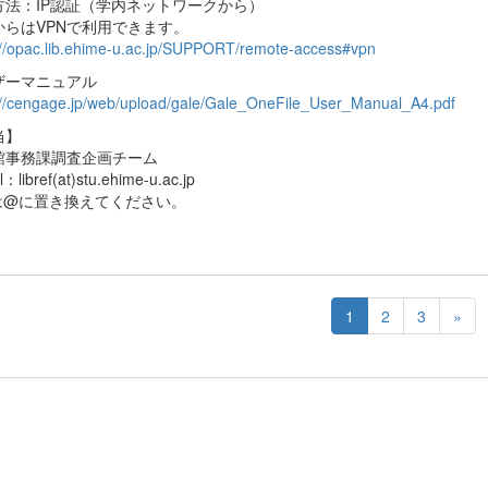
方法：IP認証（学内ネットワークから）
からはVPNで利用できます。
://opac.lib.ehime-u.ac.jp/SUPPORT/remote-access#vpn
ザーマニュアル
://cengage.jp/web/upload/gale/Gale_OneFile_User_Manual_A4.pdf
当】
館事務課調査企画チーム
l：libref(at)stu.ehime-u.ac.jp
) は@に置き換えてください。
1
2
3
»