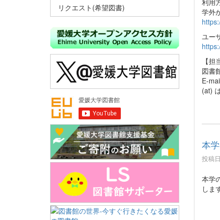
利用
リクエスト(希望図書)
学外
https
ユー
https
【担
図書
E-mai
(at
本学
投稿日時
本学
しま