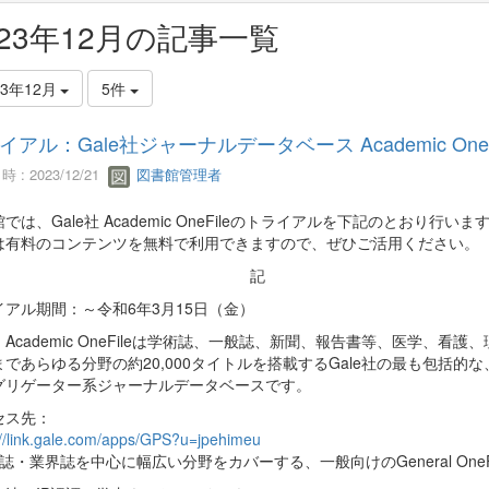
023年12月の記事一覧
23年12月
5件
イアル：Gale社ジャーナルデータベース Academic OneF
 : 2023/12/21
図書館管理者
では、Gale社 Academic OneFileのトライアルを下記のとおり行いま
は有料のコンテンツを無料で利用できますので、ぜひご活用ください。
記
イアル期間：～令和6年3月15日（金）
Academic OneFileは学術誌、一般誌、新聞、報告書等、医学、看護
まであらゆる分野の約20,000タイトルを搭載するGale社の最も包括的
グリゲーター系ジャーナルデータベースです。
セス先：
://link.gale.com/apps/GPS?u=jpehimeu
誌・業界誌を中心に幅広い分野をカバーする、一般向けのGeneral One