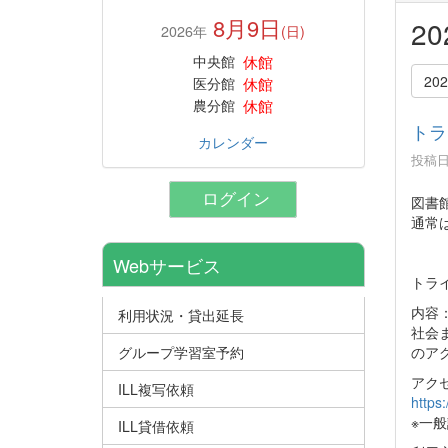
8月9日
2
2026年
(日)
休館
中央館
20
休館
医分館
休館
農分館
トラ
カレンダー
投稿日時
ログイン
図書館
通常
Webサービス
トラ
内容：
利用状況・貸出延長
社会
のア
グループ学習室予約
アク
ILL複写依頼
https
※一般
ILL貸借依頼