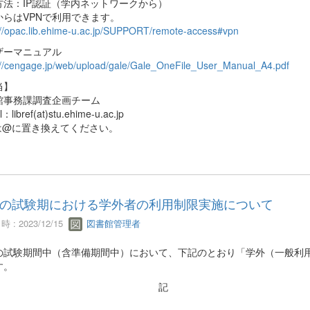
方法：IP認証（学内ネットワークから）
からはVPNで利用できます。
://opac.lib.ehime-u.ac.jp/SUPPORT/remote-access#vpn
ザーマニュアル
://cengage.jp/web/upload/gale/Gale_OneFile_User_Manual_A4.pdf
当】
館事務課調査企画チーム
l：libref(at)stu.ehime-u.ac.jp
) は@に置き換えてください。
の試験期における学外者の利用制限実施について
 : 2023/12/15
図書館管理者
の試験期間中（含準備期間中）において、下記のとおり「学外（一般利
す。
記