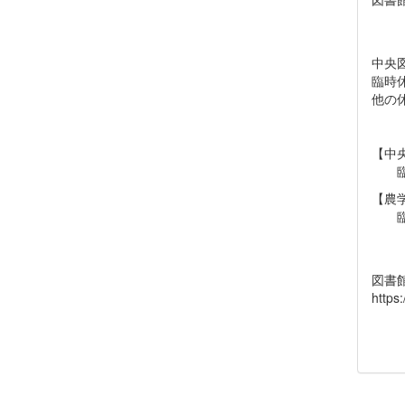
中央
臨時
他の
【中
臨時
【農
臨時
※令
図書
https: