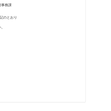
課
記のとおり
い。