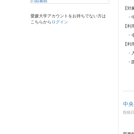
【対
愛媛大学アカウントをお持ちでない方は
・中
こちらから
ログイン
【利
・令和
【利
・入
・図
中央
投稿日時
図書