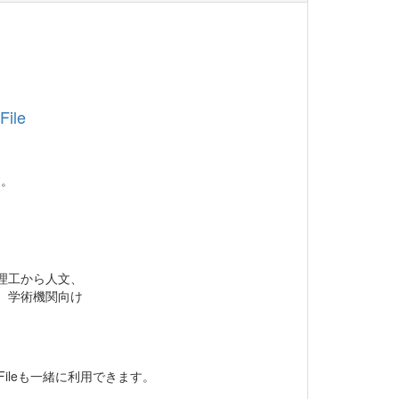
ile
す。
、理工から人文、
な、学術機関向け
Fileも一緒に利用できます。