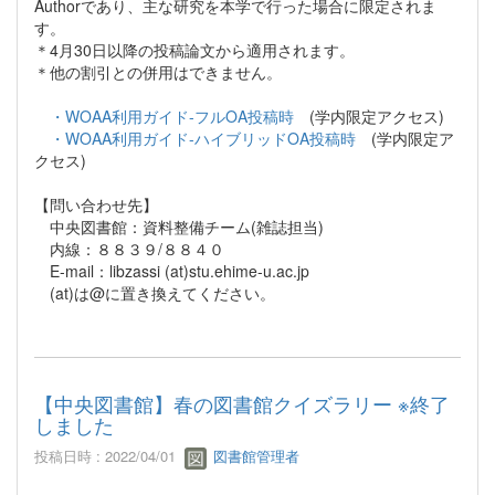
Authorであり、主な研究を本学で行った場合に限定されま
す。
＊4月30日以降の投稿論文から適用されます。
＊他の割引との併用はできません。
・WOAA利用ガイド-フルOA投稿時
(学内限定アクセス)
・WOAA利用ガイド-ハイブリッドOA投稿時
(学内限定ア
クセス)
【問い合わせ先】
中央図書館：資料整備チーム(雑誌担当)
内線：８８３９/８８４０
E-mail：libzassi (at)stu.ehime-u.ac.jp
(at)は@に置き換えてください。
【中央図書館】春の図書館クイズラリー ※終了
しました
投稿日時 : 2022/04/01
図書館管理者