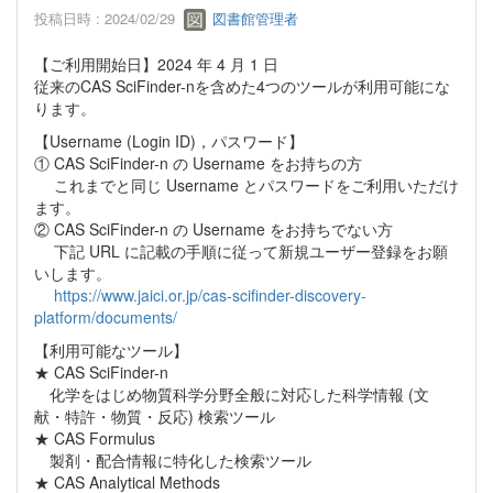
投稿日時 : 2024/02/29
図書館管理者
【ご利用開始日】2024 年 4 月 1 日
従来のCAS SciFinder-nを含めた4つのツールが利用可能にな
ります。
【Username (Login ID)，パスワード】
① CAS SciFinder-n の Username をお持ちの方
これまでと同じ Username とパスワードをご利用いただけ
ます。
② CAS SciFinder-n の Username をお持ちでない方
下記 URL に記載の手順に従って新規ユーザー登録をお願
いします。
https://www.jaici.or.jp/cas-scifinder-discovery-
platform/documents/
【利用可能なツール】
★ CAS SciFinder-n
化学をはじめ物質科学分野全般に対応した科学情報 (文
献・特許・物質・反応) 検索ツール
★ CAS Formulus
製剤・配合情報に特化した検索ツール
★ CAS Analytical Methods