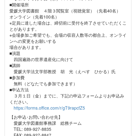
■開催場所
愛媛大学図書館 ４階３閲覧室（視聴覚室）（先着40名）
オンライン（先着100名）
※定員に達した場合は、締切前に受付を終了させていただくこ
とがあります。
※会場参加ご希望でも、会場の収容人数等の都合上、オンライ
ンへの変更をお願いする
場合があります。
■演題
四国遍路の世界遺産化に向けて
■講師
愛媛大学法文学部教授 胡 光（えべす ひかる）氏
■参加費
無料（どなたでも参加できます）
■申込方法
３月１日（金）までに、下記の申込フォームよりお申込み
ください。
https://forms.office.com/r/gT9rapcfZ5
【お申込･お問い合わせ先】
愛媛大学図書館事務課 総務チーム
TEL: 089-927-8835
FAX: 089-927-8847