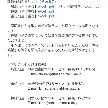
除籍候補図書リスト（学内限定）：
城北地区【重複】
excel
pdf
【利用価値喪失】
excel
pdf
樽味地区【重複】
excel
pdf
重信地区【重複】
excel
pdf
・同図書に引き取り希望が複数あった場合は，先着順となり
ます。
・樽味地区の図書については農学部教員の方を優先させてい
ただきます。
・引き渡しにつきましては，お知らせをいただいた後，除籍
候補から除外し研究室貸出をするため，お時間がかかりま
す。
【問い合わせ及び連絡先】
城北地区 中央図書館情報サービス（内線8844，8845）
E-mail:etsuran(at)stu.ehime-u.ac.jp
重信地区 医学部分館情報サービス（内線5480)
E-mail:libmed(at)stu.ehime-u.ac.jp
樽味地区 農学部分館情報サービス（内線405，225）
E-mail:libagr(at)stu.ehime-u.ac.jp