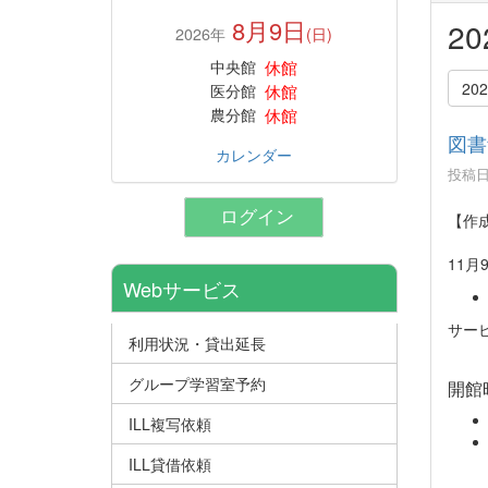
8月9日
2
2026年
(日)
休館
中央館
20
休館
医分館
休館
農分館
図書
カレンダー
投稿日時
ログイン
【作成
11
Webサービス
サー
利用状況・貸出延長
グループ学習室予約
開館
ILL複写依頼
ILL貸借依頼