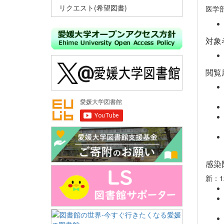
リクエスト(希望図書)
医学
対象
閲覧
感染
新：1