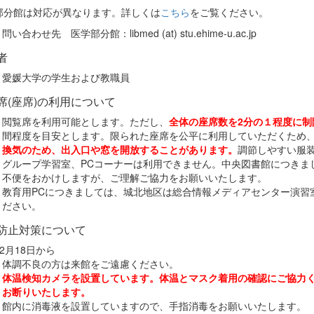
部分館は対応が異なります。詳しくは
こちら
をご覧ください。
問い合わせ先 医学部分館：libmed (at) stu.ehime-u.ac.jp
者
愛媛大学の学生および教職員
席(座席)の利用について
閲覧席を利用可能とします。ただし、
全体の座席数を2分の１程度に制
間程度を目安とします。限られた座席を公平に利用していただくため
換気のため、出入口や窓を開放することがあります。
調節しやすい服
グループ学習室、PCコーナーは利用できません。中央図書館につきま
不便をおかけしますが、ご理解ご協力をお願いいたします。
教育用PCにつきましては、城北地区は総合情報メディアセンター演習室
ださい。
防止対策について
2月18日から
体調不良の方は来館をご遠慮ください。
体温検知カメラを設置しています。体温とマスク着用の確認にご協力
お断りいたします。
館内に消毒液を設置していますので、手指消毒をお願いいたします。