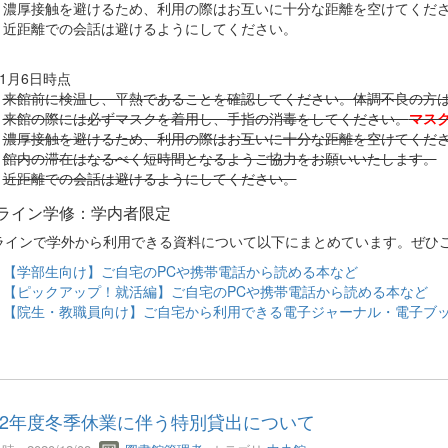
濃厚接触を避けるため、利用の際はお互いに十分な距離を空けてくだ
近距離での会話は避けるようにしてください。
1月6日時点
来館前に検温し、平熱であることを確認してください。体調不良の方
来館の際には必ずマスクを着用し、手指の消毒をしてください。
マス
濃厚接触を避けるため、利用の際はお互いに十分な距離を空けてくだ
館内の滞在はなるべく短時間となるようご協力をお願いいたします。
近距離での会話は避けるようにしてください。
ライン学修：学内者限定
ラインで学外から利用できる資料について以下にまとめています。ぜひ
【学部生向け】ご自宅のPCや携帯電話から読める本など
【ピックアップ！就活編】ご自宅のPCや携帯電話から読める本など
【院生・教職員向け】ご自宅から利用できる電子ジャーナル・電子ブ
2年度冬季休業に伴う特別貸出について