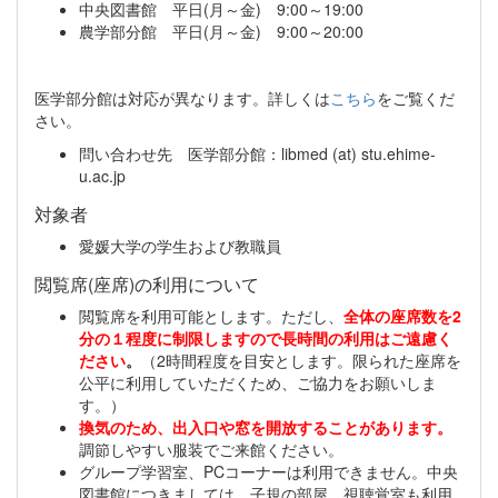
中央図書館 平日(月～金) 9:00～19:00
農学部分館 平日(月～金) 9:00～20:00
医学部分館は対応が異なります。詳しくは
こちら
をご覧くだ
さい。
問い合わせ先 医学部分館：libmed (at) stu.ehime-
u.ac.jp
対象者
愛媛大学の学生および教職員
閲覧席(座席)の利用について
閲覧席を利用可能とします。ただし、
全体の座席数を2
分の１程度に制限しますので長時間の利用はご遠慮く
ださい
。
（2時間程度を目安とします。限られた座席を
公平に利用していただくため、ご協力をお願いしま
す。）
換気のため、出入口や窓を開放することがあります。
調節しやすい服装でご来館ください。
グループ学習室、PCコーナーは利用できません。中央
図書館につきましては、子規の部屋、視聴覚室も利用