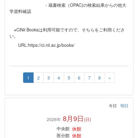
・蔵書検索（OPAC)の検索結果からの他大
学資料確認
※CiNii Booksは利用可能ですので、そちらをご利用くださ
い。
URL:https://ci.nii.ac.jp/books/
1
2
3
4
5
6
7
8
»
今日
明日
8月9日
2026年
(日)
休館
中央館
休館
医分館