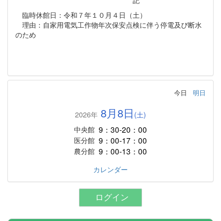
記
臨時休館日：令和７年１０月４日（土）
理由：自家用電気工作物年次保安点検に伴う停電及び断水
のため
今日
明日
8月8日
2026年
(土)
9：30-20：00
中央館
9：00-17：00
医分館
9：00-13：00
農分館
カレンダー
ログイン