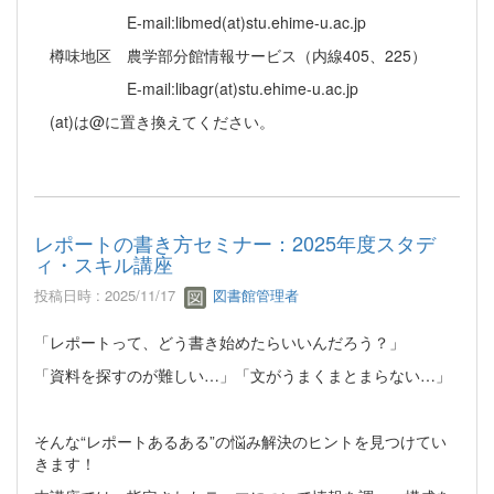
E-mail:libmed(at)stu.ehime-u.ac.jp
樽味地区 農学部分館情報サービス（内線405、225）
E-mail:libagr(at)stu.ehime-u.ac.jp
(at)は@に置き換えてください。
レポートの書き方セミナー：2025年度スタデ
ィ・スキル講座
投稿日時 : 2025/11/17
図書館管理者
「レポートって、どう書き始めたらいいんだろう？」
「資料を探すのが難しい…」「文がうまくまとまらない…」
そんな“レポートあるある”の悩み解決のヒントを見つけてい
きます！