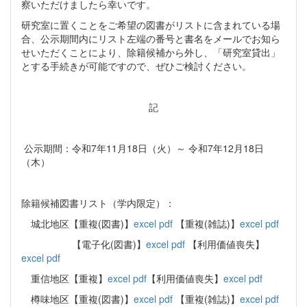
察いただけましたら幸いです。
研究室に置くことをご希望の図書がリストに含まれている場
合、公示期間内にリスト左端の番号と書名をメールでお知ら
せいただくことにより、除籍候補から外し、「研究室貸出」
とする手続きが可能ですので、ぜひご検討ください。
記
公示期間：令和7年11月18日（火）～ 令和7年12月18日
（木）
除籍候補図書リスト（学内限定）：
城北地区【重複(図書)】
excel
pdf
【重複(雑誌)】
excel
pdf
【電子化(図書)】
excel
pdf
【利用価値喪失】
excel
pdf
重信地区【重複】
excel
pdf
【利用価値喪失】
excel
pdf
樽味地区【重複(図書)】
excel
pdf
【重複(雑誌)】
excel
pdf