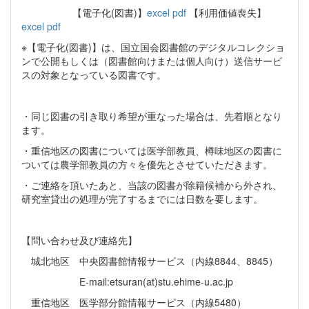
【電子化(図書)】
excel
pdf
【利用価値喪失】
excel
pdf
※【電子化(図書)】は、国立国会図書館のデジタルコレクショ
ンで公開もしくは（図書館向けまたは個人向け）送信サービ
スの対象となっている図書です。
・同じ図書の引き取り希望が重なった場合は、先着順となり
ます。
・重信地区の図書については医学部教員、樽味地区の図書に
ついては農学部教員の方々を優先とさせていただきます。
・ご連絡を頂いたあと、当該の図書が除籍候補から外され、
研究室貸出の処理が完了するまでには日数を要します。
【問い合わせ及び連絡先】
城北地区 中央図書館情報サービス（内線8844、8845）
E-mail:etsuran(at)stu.ehime-u.ac.jp
重信地区 医学部分館情報サービス（内線5480）