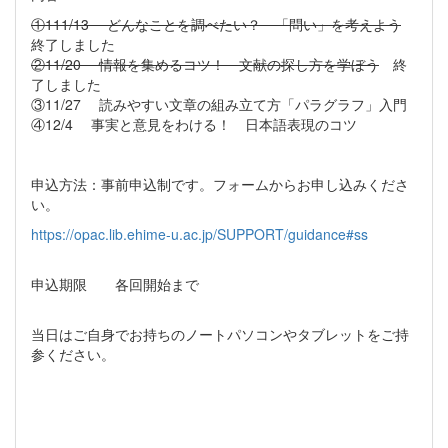
①111/13 どんなことを調べたい？ 「問い」を考えよう
終了しました
②11/20 情報を集めるコツ！ 文献の探し方を学ぼう
終
了しました
③11/27 読みやすい文章の組み立て方「パラグラフ」入門
④12/4 事実と意見をわける！ 日本語表現のコツ
申込方法：事前申込制です。フォームからお申し込みくださ
い。
https://opac.lib.ehime-u.ac.jp/SUPPORT/guidance#ss
申込期限 各回開始まで
当日はご自身でお持ちのノートパソコンやタブレットをご持
参ください。