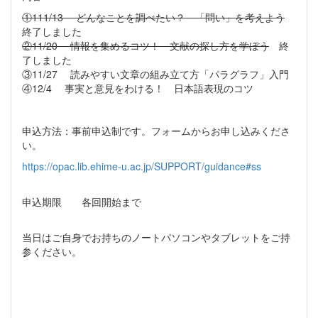
①111/13 どんなことを調べたい？ 「問い」を考えよう
終了しました
②11/20 情報を集めるコツ！ 文献の探し方を学ぼう
終
了しました
③11/27 読みやすい文章の組み立て方「パラグラフ」入門
④12/4 事実と意見をわける！ 日本語表現のコツ
申込方法：事前申込制です。フォームからお申し込みくださ
い。
https://opac.lib.ehime-u.ac.jp/SUPPORT/guidance#ss
申込期限 各回開始まで
当日はご自身でお持ちのノートパソコンやタブレットをご持
参ください。