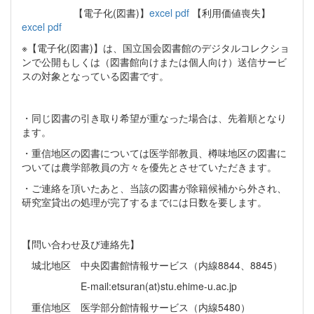
【電子化(図書)】
excel
pdf
【利用価値喪失】
excel
pdf
※【電子化(図書)】は、国立国会図書館のデジタルコレクショ
ンで公開もしくは（図書館向けまたは個人向け）送信サービ
スの対象となっている図書です。
・同じ図書の引き取り希望が重なった場合は、先着順となり
ます。
・重信地区の図書については医学部教員、樽味地区の図書に
ついては農学部教員の方々を優先とさせていただきます。
・ご連絡を頂いたあと、当該の図書が除籍候補から外され、
研究室貸出の処理が完了するまでには日数を要します。
【問い合わせ及び連絡先】
城北地区 中央図書館情報サービス（内線8844、8845）
E-mail:etsuran(at)stu.ehime-u.ac.jp
重信地区 医学部分館情報サービス（内線5480）