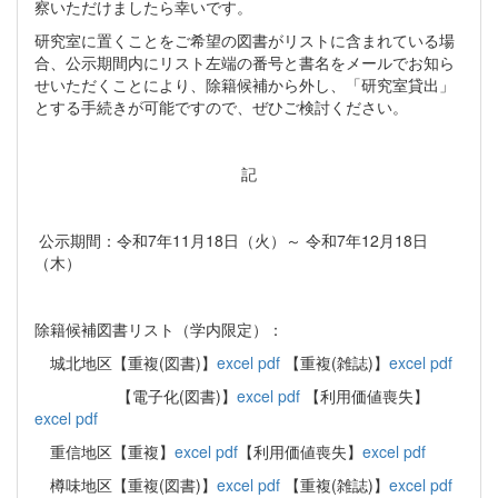
察いただけましたら幸いです。
研究室に置くことをご希望の図書がリストに含まれている場
合、公示期間内にリスト左端の番号と書名をメールでお知ら
せいただくことにより、除籍候補から外し、「研究室貸出」
とする手続きが可能ですので、ぜひご検討ください。
記
公示期間：令和7年11月18日（火）～ 令和7年12月18日
（木）
除籍候補図書リスト（学内限定）：
城北地区【重複(図書)】
excel
pdf
【重複(雑誌)】
excel
pdf
【電子化(図書)】
excel
pdf
【利用価値喪失】
excel
pdf
重信地区【重複】
excel
pdf
【利用価値喪失】
excel
pdf
樽味地区【重複(図書)】
excel
pdf
【重複(雑誌)】
excel
pdf