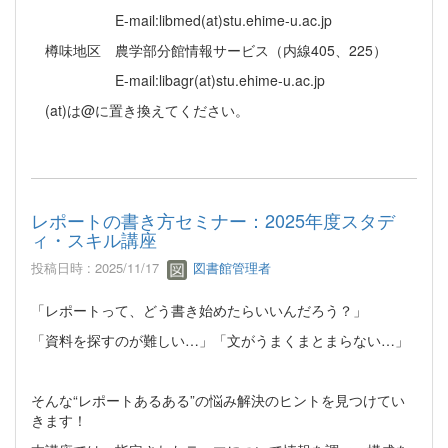
E-mail:libmed(at)stu.ehime-u.ac.jp
樽味地区 農学部分館情報サービス（内線405、225）
E-mail:libagr(at)stu.ehime-u.ac.jp
(at)は@に置き換えてください。
レポートの書き方セミナー：2025年度スタデ
ィ・スキル講座
投稿日時 : 2025/11/17
図書館管理者
「レポートって、どう書き始めたらいいんだろう？」
「資料を探すのが難しい…」「文がうまくまとまらない…」
そんな“レポートあるある”の悩み解決のヒントを見つけてい
きます！