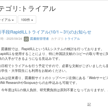
テゴリ:トライアル
ライアル
100件
L新手段RapidILLトライアル(10/1～31)のお知らせ
 : 2025/09/24
図書館管理者
カテゴリ:
トライアル
図書館では、RapidILLというILLシステムの検討を行っております。
RapidILLを使用することにより、特に外国語文献のコピーの取り寄せ
献の入手ができるようになる見込みです。
の日程でトライアルを行う予定ですので、必要な文献がございましたら
の学生・大学院生にも利用をお勧めください。
込みは従来通り、図書館サイトのトップページ左側にある「Webサービス
iNii ResearchやScopusからのお申込みも可能です。
、今年度はILLの個人負担、研究費負担は原則不要となっておりますが
記