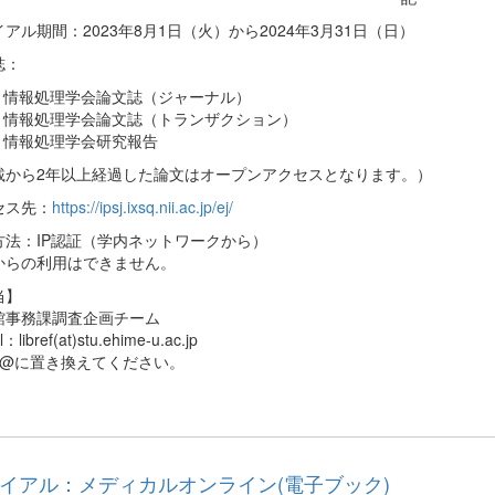
アル期間：2023年8月1日（火）から2024年3月31日（日）
誌：
情報処理学会論文誌（ジャーナル）
情報処理学会論文誌（トランザクション）
情報処理学会研究報告
載から2年以上経過した論文はオープンアクセスとなります。）
セス先：
https://ipsj.ixsq.nii.ac.jp/ej/
方法：IP認証（学内ネットワークから）
からの利用はできません。
当】
館事務課調査企画チーム
l：libref(at)stu.ehime-u.ac.jp
)は@に置き換えてください。
イアル：メディカルオンライン(電子ブック)