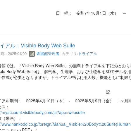
日 程： 令和7年10月1日（水） ～ 
アル：Visible Body Web Suite
 : 2025/04/09
図書館管理者
カテゴリ:
トライアル
では、「Visible Body Web Suite」の無料トライアルを下記のと
ible Body Web Suiteは、解剖学、生理学、および生物学を3D
ト作成が必要となりますが、トライアル中は利用人数、機能ともに制限
記
アル期間： 2025年4月10日（木）～ 2025年5月9日（金） 1ヶ月
セス：
://myaccount.visiblebody.com/ja?app=websuite
方（動画）：
://www.nankodo.co.jp/foreign/Manual_Visible%20Body%20Suite(Hum
マニュアル（PDF）：