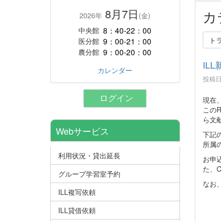
8月7日
カ
2026年
(金)
8：40-22：00
中央館
ト
9：00-21：00
医分館
9：00-20：00
農分館
IL
カレンダー
投稿日時
ログイン
現在、
この
ら文
Webサービス
下記
所属
利用状況・貸出延長
お申
た、C
グループ学習室予約
なお
ILL複写依頼
ILL貸借依頼