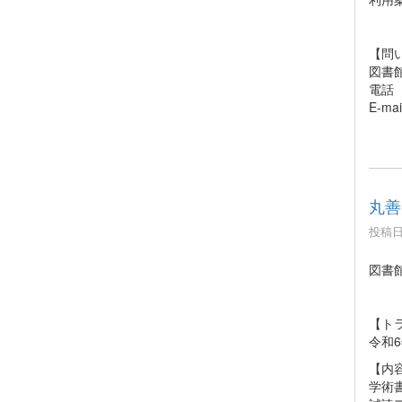
【問
図書
電話 
E-mai
丸善 
投稿日時
図書館
【ト
令和6
【内
学術