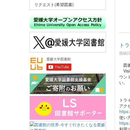
リクエスト(希望図書)
トライ
投稿日時
図書館
Vis
ウン
い。
トライ
アク
https
使い
https
利用