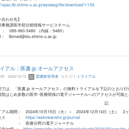
://opac.lib.ehime-u.ac.jp/wysiwyg/file/download/1/155
い合わせ先】
館事務課医学部分館情報サービスチーム
： 089-960-5480 （内線：5480）
l： libmed@stu.ehime-u.ac.jp
イアル：医書.jp オールアクセス
 : 2024/10/15
図書館管理者
カテゴリ:
トライアル
館では、「医書.jp オールアクセス」の無料トライアルを下記のとおり行
書院はじめ多数の医学･医療関係の電子ジャーナルへのアクセスが可能と
記
アル期間： 2024年10月15日（火）～ 2024年12月14日（土） 2
クセス ：
https://webview.isho.jp/journal
 ： 医療分野の電子ジャーナル
内(pdf) ：
https://www.isho.jp/wp-content/uploads/2024/03/aaguide