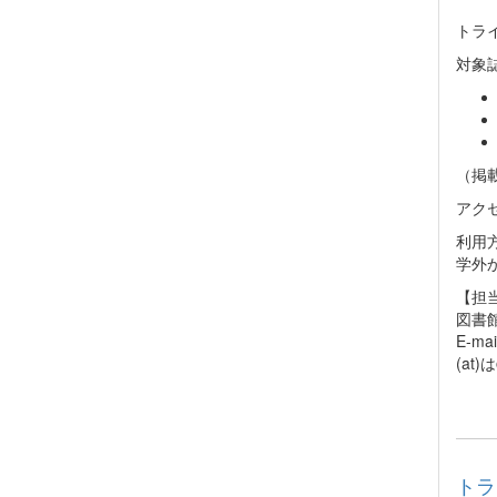
トライ
対象
（掲
アク
利用
学外
【担
図書
E-mai
(at
トラ