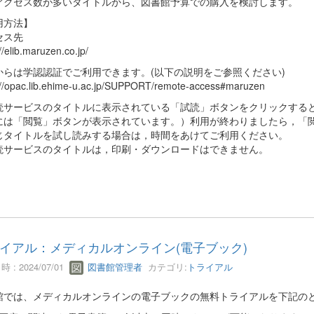
アクセス数が多いタイトルから、図書館予算での購入を検討します。
用方法】
セス先
//elib.maruzen.co.jp/
からは学認認証でご利用できます。(以下の説明をご参照ください)
://opac.lib.ehime-u.ac.jp/SUPPORT/remote-access#maruzen
読サービスのタイトルに表示されている「試読」ボタンをクリックする
には「閲覧」ボタンが表示されています。）利用が終わりましたら，「
じタイトルを試し読みする場合は，時間をあけてご利用ください。
読サービスのタイトルは，印刷・ダウンロードはできません。
イアル：メディカルオンライン(電子ブック)
 : 2024/07/01
図書館管理者
カテゴリ:
トライアル
館では、メディカルオンラインの電子ブックの無料トライアルを下記の