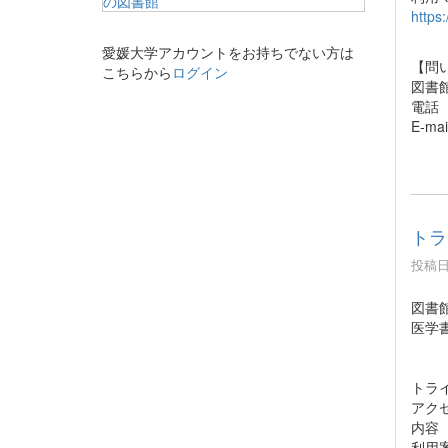
https
愛媛大学アカウントをお持ちでない方は
【問
こちらから
ログイン
図書
電話 
E-mai
トラ
投稿日時
図書
医学
トライ
ア
内容
利用案