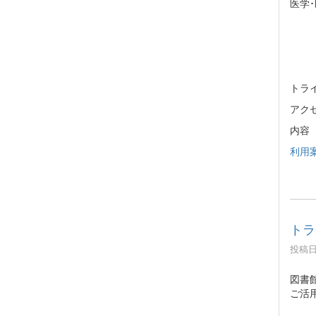
医学
トライ
ア
内容
利用案
トラ
投稿日時
図書
ご活