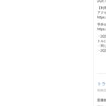
試読
【利
アク
https:
学外
https
・試
トル
・同
・試
トラ
投稿日時
図書