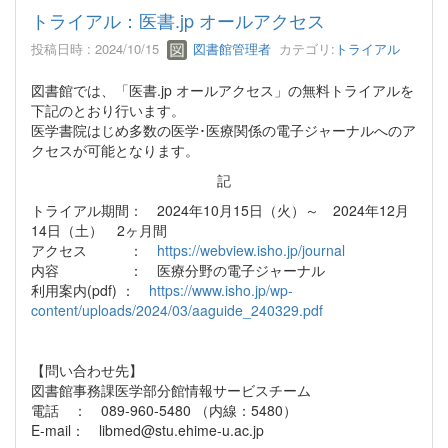
トライアル：医書.jp オールアクセス
投稿日時 : 2024/10/15
図書館管理者
カテゴリ:
トライアル
図書館では、「医書.jp オールアクセス」の無料トライアルを
下記のとおり行います。
医学書院はじめ多数の医学･医療関係の電子ジャーナルへのア
クセスが可能となります。
記
トライアル期間： 2024年10月15日（火）～ 2024年12月
14日（土） 2ヶ月間
アクセス ：
https://webview.isho.jp/journal
内容 ： 医療分野の電子ジャーナル
利用案内(pdf) ：
https://www.isho.jp/wp-
content/uploads/2024/03/aaguide_240329.pdf
【問い合わせ先】
図書館事務課医学部分館情報サービスチーム
電話 ： 089-960-5480 （内線：5480）
E-mail： libmed@stu.ehime-u.ac.jp