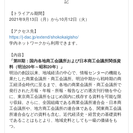
記
【トライアル期間】
2021年9月13日（月）から10月12日（火）
【アクセス先】
https://j-dac.jp/extend/shokokaigisho/
学内ネットワークから利用できます。
【内容】
「第III期：国内各地商工会議所および日本商工会議所関係資
料（明治20年～昭和20年）」
明治の創設以来、地域経済の中心で、情報センターの機能も
果たした商業会議所・商工会議所。明治中期から戦時期の商
工経済会時代に至るまで、各地の商業会議所・商工会議所で
発行された月報・年報・所報・報告などの逐次刊行物を中心
に、東京商工会議所をはじめ国内に残存する資料を可能な限
り収録。さらに、全国組織である商業会議所連合会・日本商
工会議所や、地方商工会議所の連合体である、関東商工会議
所連合会などの資料も含む。近代経済史・経営史の基礎資料
であることはもとより、地域史料としても一級の価値をも
つ。