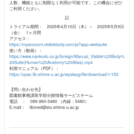
人数、機能ともに制限なく利用が可能です。この機会にぜひ
ご利用ください。
記
トライアル期間： 2025年4月10日（木）～ 2025年5月9日
（金） 1ヶ月間
アクセス：
https://myaccount.visiblebody.com/ja?app=websuite
使い方（動画）：
https://www.nankodo.co.jp/foreign/Manual_Visible%20Body%
20Suite(Human%20Anatomy%20Atlas).mp4
利用マニュアル（PDF）：
https://opac.lib.ehime-u.ac.jp/wysiwyg/file/download/1/155
【問い合わせ先】
図書館事務課医学部分館情報サービスチーム
電話 ： 089-960-5480 （内線：5480）
E-mail： libmed@stu.ehime-u.ac.jp