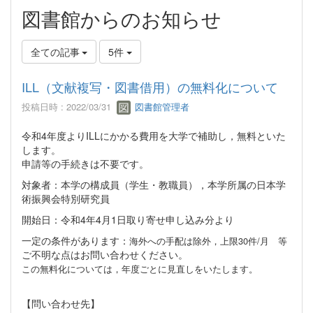
図書館からのお知らせ
全ての記事
5件
ILL（文献複写・図書借用）の無料化について
投稿日時 : 2022/03/31
図書館管理者
令和
4
年度より
ILL
にかかる費用を大学で補助し，無料といた
します。
申請等の手続きは不要です。
対象者：本学の構成員（学生・教職員），本学所属の日本学
術振興会特別研究員
開始日：令和
4
年
4
月
1
日取り寄せ申し込み分より
一定の条件があります：
海外への手配は除外，上限30件/月
等
ご不明な点はお問い合わせください。
この無料化については，年度ごとに見直しをいたします。
【問い合わせ先】