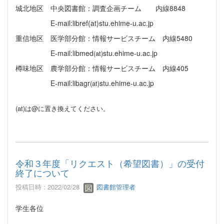
城北地区 中央図書館：調査企画チーム 内線
8848
E-mail:libref(at)stu.ehime-u.ac.jp
重信地区 医学部分館：情報サービスチーム 内線
5480
E-mail:libmed
stu.ehime-u.ac.jp
(at)
樽味地区 農学部分館：情報サービスチーム 内線
405
E-mail:libagr
stu.ehime-u.ac.jp
(at)
(at)は@に置き換えてください。
令和３年度「リクエスト（希望図書）」の受付
終了について
投稿日時 : 2022/02/28
図書館管理者
学生各位