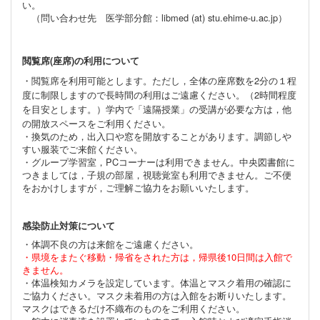
い。
（問い合わせ先 医学部分館：libmed (at) stu.ehime-u.ac.jp）
閲覧席(座席)の利用について
・
閲覧席を利用可能とします。ただし，全体の座席数を2分の１程
度に制限しますので長時間の利用はご遠慮ください。
（2時間程度
を目安とします。）
学内で「遠隔授業」の受講が必要な方は，他
の開放スペース
をご利用ください。
・換気のため，出入口や窓を開放することがあります。調節しや
すい服装でご来館ください。
・グループ学習室，PCコーナーは利用できません。中央図書館に
つきましては，子規の部屋，視聴覚室も利用できません。ご不便
をおかけしますが，ご理解ご協力をお願いいたします。
感染防止対策について
・体調不良の方は来館をご遠慮ください。
・県境をまたぐ移動・帰省をされた方は，帰県後10日間は入館で
きません。
・体温検知カメラを設定しています。体温とマスク着用の確認に
ご協力ください。マスク未着用の方は入館をお断りいたします。
マスクはできるだけ不織布のものをご利用ください。