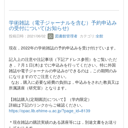
学術雑誌（電子ジャーナルを含む）予約申込み
の受付について(お知らせ)
投稿日時 : 2021/06/02
図書館管理者
カテゴリ:
全館
現在，2022年の学術雑誌の予約申込みを受け付けています。
記入上の注意や注記事項（下記アドレス参照）をご覧いただ
き，７月１日(木)までに申込みを行ってください。特に外国
雑誌や電子ジャーナルの申込みができるのは，この期間のみ
になりますのでご注意ください。
なお，購入に必要な経費の負担は，申込みをされた教員又は
所属講座（研究室）となります。
【雑誌購入(定期購読)について】（学内限定）
詳細は下記のリンクからご確認ください。
https://opac.lib.ehime-u.ac.jp/?page_id=8139
＊現在雑誌の購読実績のある講座等には，別途文書をお送り
しております。