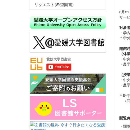
リクエスト(希望図書)
6月
サー
対象
・学
＊学
開館
（休
・中央
・農学
（授
・中
・農学
＊医
（問い合
閲覧席
・
閲