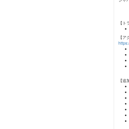
【ト
【ア
https
【追