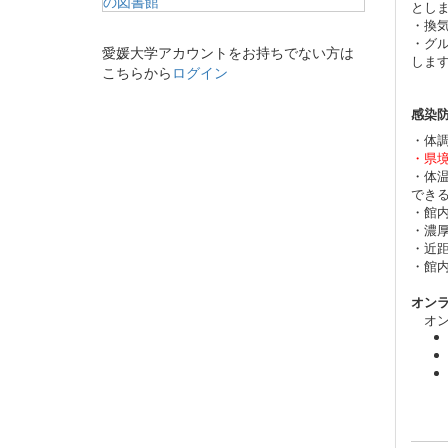
とし
・換
・グ
愛媛大学アカウントをお持ちでない方は
しま
こちらから
ログイン
感染
・体
・県
・体
でき
・館
・濃
・近
・館
オン
オン