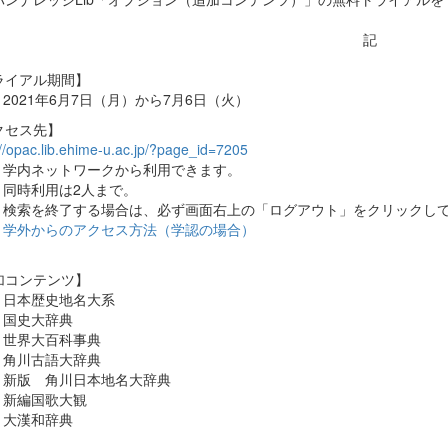
記
ライアル期間】
2021年6月7日（月）から7月6日（火）
クセス先】
://opac.lib.ehime-u.ac.jp/?page_id=7205
学内ネットワークから利用できます。
同時利用は2人まで。
検索を終了する場合は、必ず画面右上の「ログアウト」をクリックし
学外からのアクセス方法（学認の場合）
加コンテンツ】
日本歴史地名大系
国史大辞典
世界大百科事典
角川古語大辞典
新版 角川日本地名大辞典
新編国歌大観
大漢和辞典