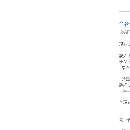
学術
投稿日時
現在
記入
子ジ
なお
【雑
詳細
https
＊現
問い