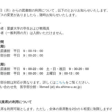
21日（月）からの図書館の利用について，以下のとおりお知らせいたします。
ビスの変更がありましたら，随時お知らせいたします。
者
内者：愛媛大学の学生および教職員
外者（一般利用の方）は入館いただけません。
時間
業期）
図書館 平日 9：00-
19：00
部分館 平日 9：00-20：00
業期）
央図書館 平日
9：00-
22：00
土・日・祝日 9：30-20：00
部分館 平日 9：00-20：00
土曜日 9：00-13：00
学部分館は対応が異なります。詳しくは
こちら
をご覧ください。
わせ先 医学部分館：libmed (at) stu.ehime-u.ac.jp）
(座席)の利用について
覧席を利用可能とします。ただし，全体の座席数を2分の１程度に制限します