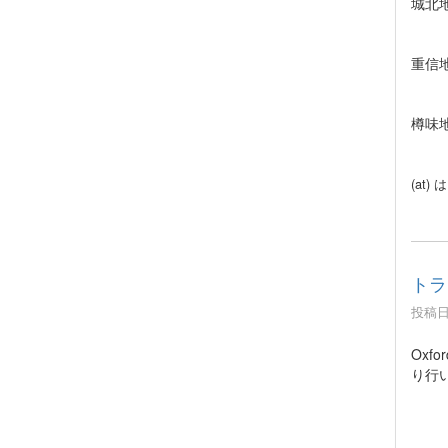
城北
E-m
重信
E-m
樽味
E-m
(at
トラ
投稿日時
Oxfo
り行