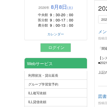
8月8日
2
2026年
(土)
9：30-20：00
中央館
20
9：00-17：00
医分館
9：00-13：00
農分館
メン
カレンダー
投稿日時
ログイン
「聞
【シ
■20
Webサービス
上記
利用状況・貸出延長
グループ学習室予約
ILL複写依頼
図書
ILL貸借依頼
投稿日時