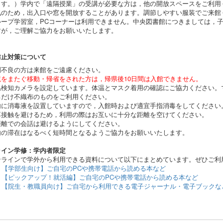
ます。）
学内で「遠隔授業」の受講が必要な方は，他の開放スペース
をご利用
気のため，出入口や窓を開放することがあります。調節しやすい服装でご来館
ループ学習室，PCコーナーは利用できません。中央図書館につきましては，
すが，ご理解ご協力をお願いいたします。
防止対策について
調不良の方は来館をご遠慮ください。
境をまたぐ移動・帰省をされた方は，帰県後10日間は入館できません。
温検知カメラを設定しています。体温とマスク着用の確認にご協力ください。
るだけ不織布のものをご利用ください。
内に消毒液を設置していますので，入館時および適宜手指消毒をしてください
厚接触を避けるため，利用の際はお互いに十分な距離を空けてください。
距離での会話は避けるようにしてください。
内の滞在はなるべく短時間となるようご協力をお願いいたします。
ライン学修：学内者限定
ラインで学外から利用できる資料について以下にまとめています。ぜひご利
【学部生向け】ご自宅のPCや携帯電話から読める本など
【ピックアップ！就活編】ご自宅のPCや携帯電話から読める本など
【院生・教職員向け】ご自宅から利用できる電子ジャーナル・電子ブックな