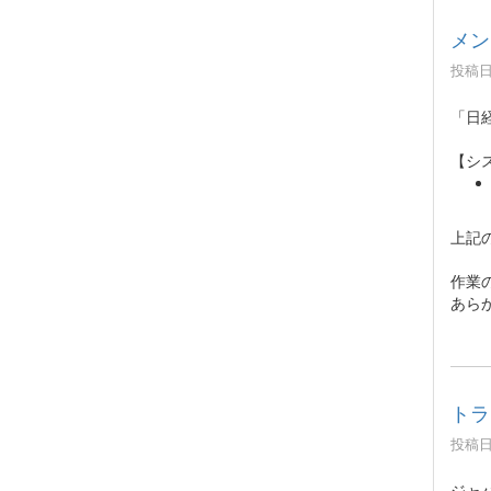
メン
投稿日時
「日
【シ
上記
作業
あら
トラ
投稿日時
ジャ