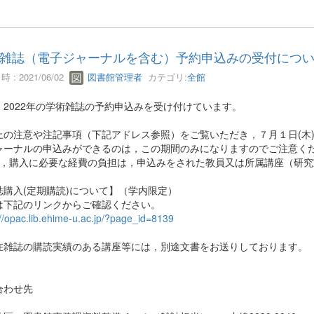
雑誌（電子ジャーナルを含む）予約申込みの受付について
 : 2021/06/02
図書館管理者
カテゴリ:
全館
，2022年の学術雑誌の予約申込みを受け付けています。
上の注意や注記事項（下記アドレス参照）をご覧いただき，７月１日(木
ャーナルの申込みができるのは，この期間のみになりますのでご注意く
，購入に必要な経費の負担は，申込みをされた教員又は所属講座（研
誌購入(定期購読)について】（学内限定）
は下記のリンクからご確認ください。
://opac.lib.ehime-u.ac.jp/?page_id=8139
在雑誌の購読実績のある講座等には，別途文書をお送りしております。
合わせ先