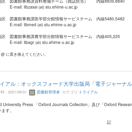
地区 図書館事務課資料整備チーム（雑誌担当） 内線8839,8840
ail: libzassi
stu.ehime-u.ac.jp
(at)
地区 図書館事務課医学部分館情報サービスチーム 内線5480,5482
ail: libmed
stu.ehime-u.ac.jp
(at)
地区 図書館事務課農学部分館情報サービスチーム 内線405,225
ail: libagr
stu.ehime-u.ac.jp
(at)
) は @ に置き換えてください。
イアル：オックスフォード大学出版局「電子ジャーナ
 : 2021/06/01
図書館管理者
カテゴリ:
トライアル
rd University Press 「Oxford Journals Collection」及び「Oxfo
います。
記