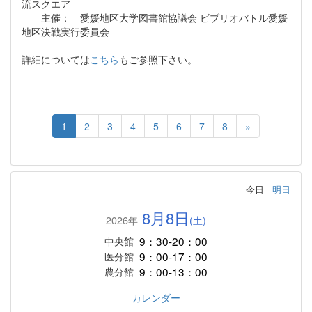
流スクエア
主催： 愛媛地区大学図書館協議会 ビブリオバトル愛媛
地区決戦実行委員会
詳細については
こちら
もご参照下さい。
1
2
3
4
5
6
7
8
»
今日
明日
8月8日
2026年
(土)
9：30-20：00
中央館
9：00-17：00
医分館
9：00-13：00
農分館
カレンダー