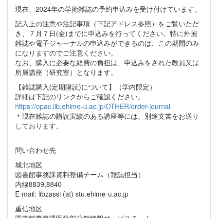
現在、2024年の学術雑誌の予約申込みを受け付けています。
記入上の注意や注記事項（下記アドレス参照）をご覧いただ
き、７月７日(金)までに申込みを行ってください。特に外国
雑誌や電子ジャーナルの申込みができるのは、この期間のみ
になりますのでご注意ください。
なお、購入に必要な経費の負担は、申込みをされた教員又は
所属講座（研究室）となります。
【雑誌購入(定期購読)について】（学内限定）
詳細は下記のリンクからご確認ください。
https://opac.lib.ehime-u.ac.jp/OTHER/order-journal
＊現在雑誌の購読実績のある講座等には、別途文書をお送り
しております。
問い合わせ先
城北地区
図書館事務課資料整備チーム（雑誌担当）
内線8839,8840
E-mail: libzassi (at) stu.ehime-u.ac.jp
重信地区